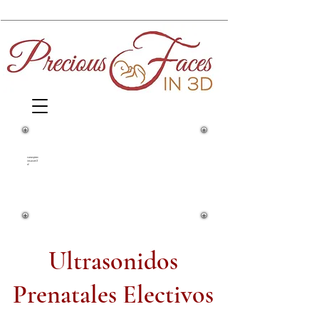
1860 Springfield Avenue y Yale
Street
carasprec
iosasen3
d
Maplewood, NJ 07040
(973) 761-0343
Ultrasonidos
Prenatales Electivos