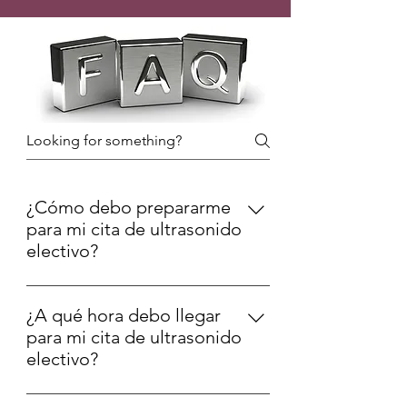
¿Cómo debo prepararme
para mi cita de ultrasonido
electivo?
Para obtener las mejores imágenes
posibles, recomendamos tomar
¿A qué hora debo llegar
suficiente AGUA antes de su cita.
para mi cita de ultrasonido
Idealmente, comience a tomar de 5 a
electivo?
7 botellas de agua al día
Por favor, llegue puntualmente a la
aproximadamente 1 a 2 semanas