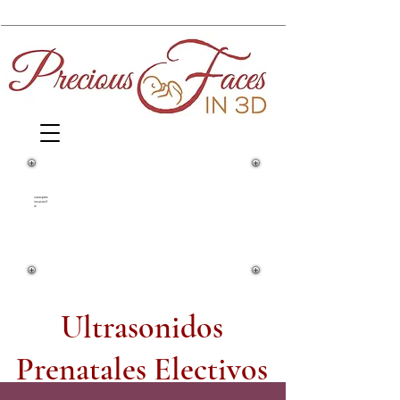
1860 Springfield Avenue y Yale
Street
carasprec
iosasen3
d
Maplewood, NJ 07040
(973) 761-0343
Ultrasonidos
Prenatales Electivos