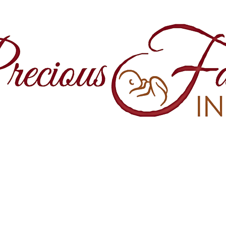
1860 Springfield Avenue y Yale Street
Maplewood, NJ 07040
(973) 761-0343