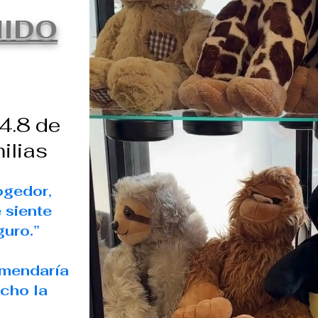
IDO
 4.8 de
ilias
ogedor,
 siente
uro.”
omendaría
ucho la