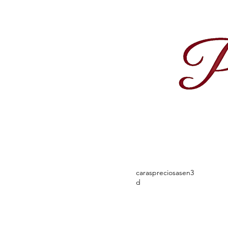
caraspreciosasen3
d