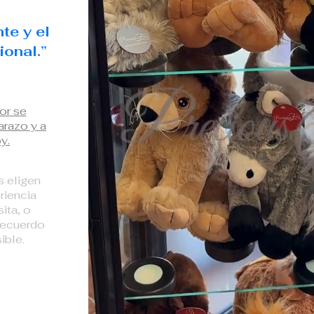
te y el
ional.”
or se
arazo y a
y.
s eligen
riencia
ita, o
recuerdo
ible.